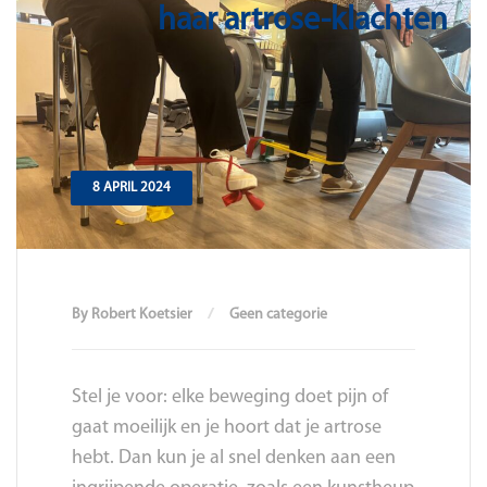
haar artrose-klachten
8 APRIL 2024
By Robert Koetsier
Geen categorie
Stel je voor: elke beweging doet pijn of
gaat moeilijk en je hoort dat je artrose
hebt. Dan kun je al snel denken aan een