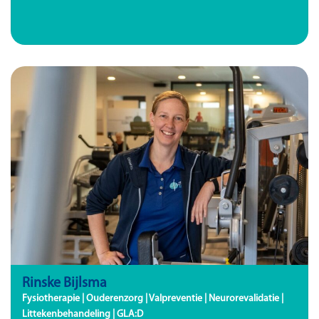
Rinske Bijlsma
Fysiotherapie | Ouderenzorg | Valpreventie | Neurorevalidatie |
Littekenbehandeling | GLA:D