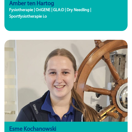
Amber ten Hartog
Fysiotherapie | OriGENE | GLA:D | Dry Needling |
Sportfysiotherapie i.o
Esme Kochanowski