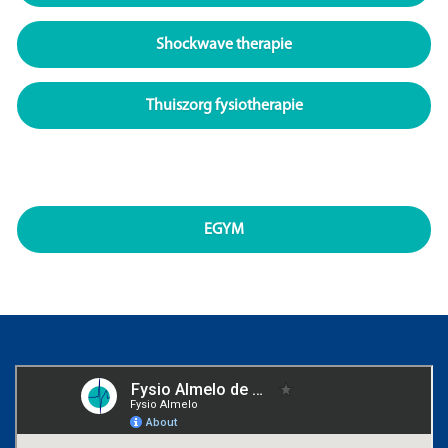
Shockwave therapie
Thuiszorg fysiotherapie
EGYM