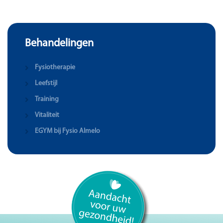
Behandelingen
Fysiotherapie
Leefstijl
Training
Vitaliteit
EGYM bij Fysio Almelo