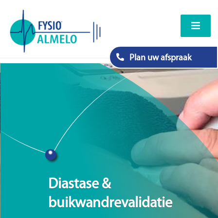
Plan uw afspraak
Diastase &
buikwandrevalidatie