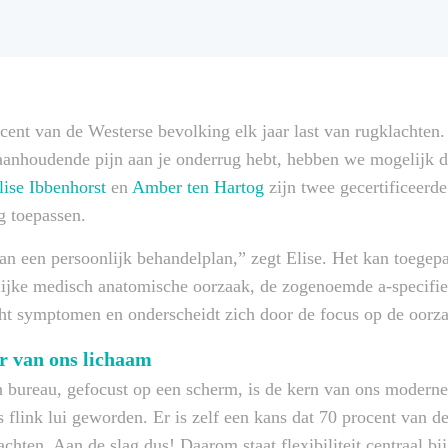
cent van de Westerse bevolking elk jaar last van rugklachten.
 aanhoudende pijn aan je onderrug hebt, hebben we mogelijk d
lise Ibbenhorst
en
Amber ten Hartog
zijn twee gecertificeerde
g toepassen.
n een persoonlijk behandelplan,” zegt Elise. Het kan toegep
lijke medisch anatomische oorzaak, de zogenoemde a-specifie
t symptomen en onderscheidt zich door de focus op de oorz
r van ons lichaam
n bureau, gefocust op een scherm, is de kern van ons moderne
s flink lui geworden. Er is zelf een kans dat 70 procent van 
achten. Aan de slag dus! Daarom staat flexibiliteit centraal 