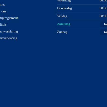
Woensdag
08:00
ties
Donderdag
08:00
 ons
Vrijdag
08:00
tijkreglement
Zaterdag
Ge
iteit
acyverklaring
Zondag
Ge
ieverklaring