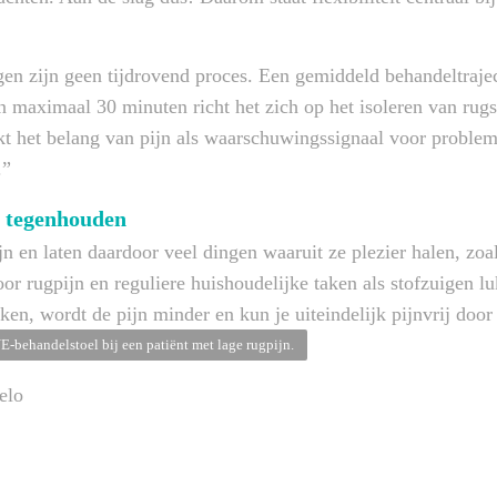
zijn geen tijdrovend proces. Een gemiddeld behandeltraject 
n maximaal 30 minuten richt het zich op het isoleren van rug
kt het belang van pijn als waarschuwingssignaal voor problem
.”
r tegenhouden
 en laten daardoor veel dingen waaruit ze plezier halen, zoals
or rugpijn en reguliere huishoudelijke taken als stofzuigen l
ken, wordt de pijn minder en kun je uiteindelijk pijnvrij door
behandelstoel bij een patiënt met lage rugpijn.