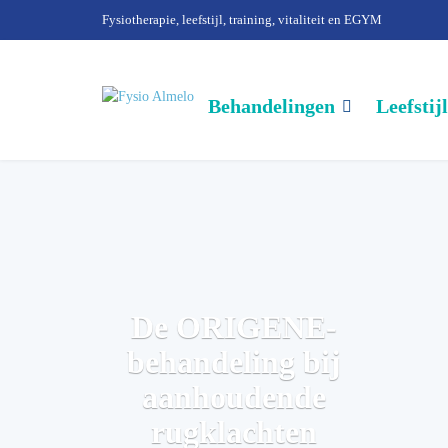
Fysiotherapie, leefstijl, training, vitaliteit en EGYM
Behandelingen
Leefstij
De ORIGENE-
behandeling bij
aanhoudende
rugklachten