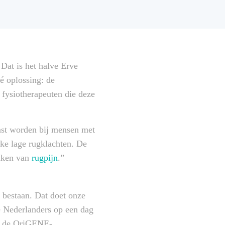
 Dat is het halve Erve
é oplossing: de
 fysiotherapeuten die deze
ast worden bij mensen met
ke lage rugklachten. De
aken van
rugpijn
.”
 bestaan. Dat doet onze
de Nederlanders op een dag
bij de OriGENE-