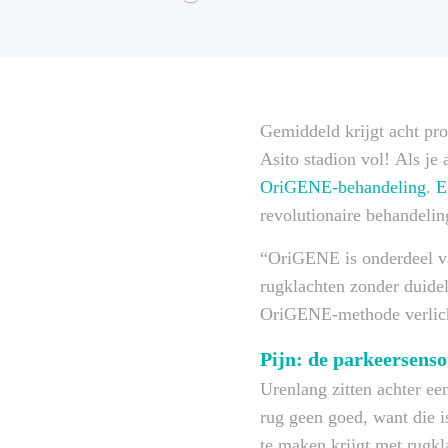
Gemiddeld krijgt acht pro
Asito stadion vol! Als je
OriGENE-behandeling
.
E
revolutionaire behandelin
“OriGENE is onderdeel va
rugklachten zonder duide
OriGENE-methode verlich
Pijn: de parkeersenso
Urenlang zitten achter ee
rug geen goed, want die i
te maken krijgt met rugkl